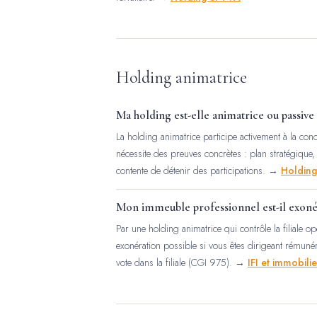
Holding animatrice
Ma holding est-elle animatrice ou passive 
La holding animatrice participe activement à la condu
nécessite des preuves concrètes : plan stratégiqu
contente de détenir des participations. →
Holding
Mon immeuble professionnel est-il exonér
Par une holding animatrice qui contrôle la filiale o
exonération possible si vous êtes dirigeant rémun
vote dans la filiale (CGI 975). →
IFI et immobilie