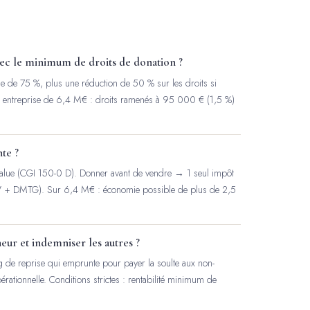
c le minimum de droits de donation ?
le de 75 %, plus une réduction de 50 % sur les droits si
ne entreprise de 6,4 M€ : droits ramenés à 95 000 € (1,5 %)
te ?
s-value (CGI 150-0 D). Donner avant de vendre → 1 seul impôt
V + DMTG). Sur 6,4 M€ : économie possible de plus de 2,5
ur et indemniser les autres ?
ng de reprise qui emprunte pour payer la soulte aux non-
rationnelle. Conditions strictes : rentabilité minimum de