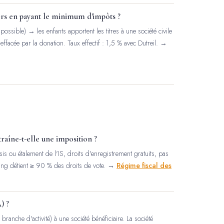
rs en payant le minimum d'impôts ?
possible) → les enfants apportent les titres à une société civile
 effacée par la donation. Taux effectif : 1,5 % avec Dutreil. →
traîne-t-elle une imposition ?
s ou étalement de l'IS, droits d'enregistrement gratuits, pas
lding détient ≥ 90 % des droits de vote. →
Régime fiscal des
) ?
branche d'activité) à une société bénéficiaire. La société