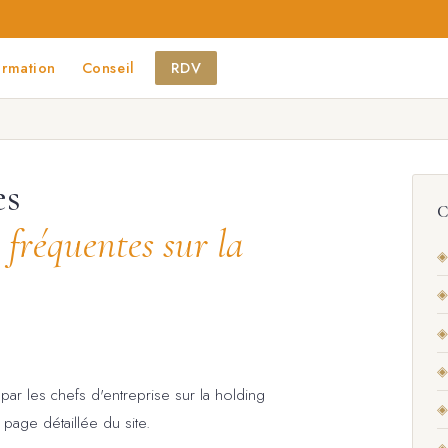
ormation
Conseil
RDV
es
C
s fréquentes sur la
◈
◈
◈
◈
ar les chefs d'entreprise sur la holding
◈
page détaillée du site.
◈