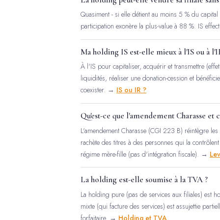
Quasiment - si elle détient au moins 5 % du capital
participation exonère la plus-value à 88 %. IS effe
Ma holding IS est-elle mieux à l'IS ou à l'I
À l'IS pour capitaliser, acquérir et transmettre (effet
liquidités, réaliser une donation-cession et bénéfici
coexister. →
IS ou IR ?
Qu'est-ce que l'amendement Charasse et c
L'amendement Charasse (CGI 223 B) réintègre les i
rachète des titres à des personnes qui la contrôlent et
régime mère-fille (pas d'intégration fiscale). →
Lev
La holding est-elle soumise à la TVA ?
La holding pure (pas de services aux filiales) est 
mixte (qui facture des services) est assujettie parti
forfaitaire. →
Holding et TVA