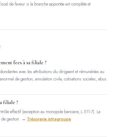
 fiscal de faveur si la branche apportée est complète et
e
ent fees à sa filiale ?
 redondantes avec les attributions du dirigeant et rémunérées au
normal de gestion, annulation civile, cotisations sociales, abus
 filiale ?
ontrôle effectif (exception au monopole bancaire, L 511-7). La
al de gestion. →
Trésorerie intragroupe