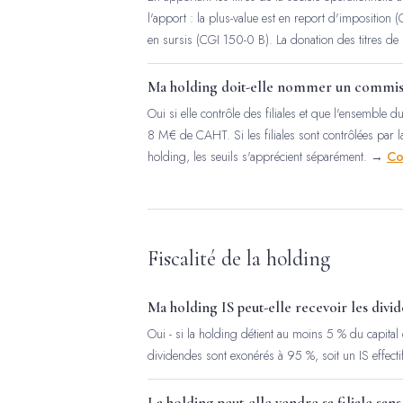
l'apport : la plus-value est en report d'imposition (
en sursis (CGI 150-0 B). La donation des titres de 
Ma holding doit-elle nommer un commiss
Oui si elle contrôle des filiales et que l'ensemble
8 M€ de CAHT. Si les filiales sont contrôlées par l
holding, les seuils s'apprécient séparément. →
Co
Fiscalité de la holding
Ma holding IS peut-elle recevoir les divid
Oui - si la holding détient au moins 5 % du capital d
dividendes sont exonérés à 95 %, soit un IS effec
La holding peut-elle vendre sa filiale sans 