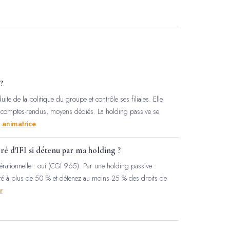
?
ite de la politique du groupe et contrôle ses filiales. Elle
e, comptes-rendus, moyens dédiés. La holding passive se
 animatrice
é d'IFI si détenu par ma holding ?
pérationnelle : oui (CGI 965). Par une holding passive :
éré à plus de 50 % et détenez au moins 25 % des droits de
r