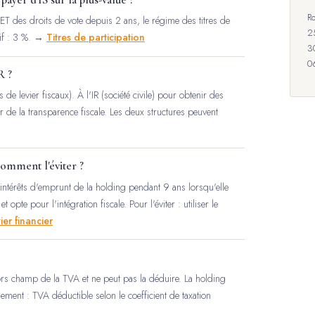
Ro
 ET des droits de vote depuis 2 ans, le régime des titres de
2
ctif : 3 %. →
Titres de participation
3
0
R ?
s de levier fiscaux). À l'IR (société civile) pour obtenir des
er de la transparence fiscale. Les deux structures peuvent
omment l'éviter ?
ntérêts d'emprunt de la holding pendant 9 ans lorsqu'elle
 opte pour l'intégration fiscale. Pour l'éviter : utiliser le
ier financier
hors champ de la TVA et ne peut pas la déduire. La holding
ellement : TVA déductible selon le coefficient de taxation