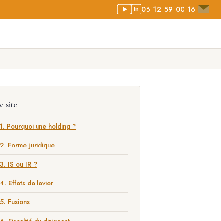
06 12 59 00 16
in
e site
1. Pourquoi une holding ?
2. Forme juridique
3. IS ou IR ?
4. Effets de levier
5. Fusions
6. Fiscalité du dirigeant