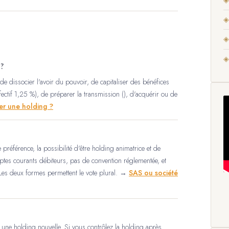
◈
◈
◈
?
de dissocier l'avoir du pouvoir, de capitaliser des bénéfices
ffectif 1,25 %), de préparer la transmission (
), d'acquérir ou de
er une holding ?
e préférence, la possibilité d'être holding animatrice et de
omptes courants débiteurs, pas de convention réglementée, et
. Les deux formes permettent le vote plural. →
SAS ou société
 à une holding nouvelle. Si vous contrôlez la holding après