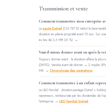
Transmission et vente
Comment transmettre mon entreprise ave
Le
pacte Dutreil
(CGI 787 B) réduit la base taxab
donation en pleine propriété avant 70 ans. Sur u
au lieu de 2,6 M€ (41 %). →
Vaut-il mieux donner avant ou après la ven
Toujours donner avant : la donation efface la plu
(DMTG). Vendre avant de donner → 2 impôts (IP
M€. →
Chronologie des opérations
Comment transmettre à un enfant reprene
Le LBO familial : donation-partage Dutreil + holdi
repreneurs, remboursée par les dividendes de l'opé
l'entreprise. →
LBO familial Dutreil