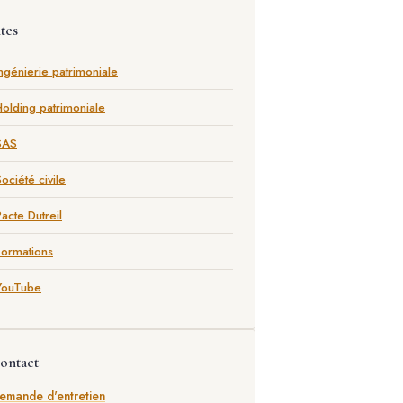
ites
ngénierie patrimoniale
Holding patrimoniale
SAS
ociété civile
acte Dutreil
Formations
YouTube
ontact
emande d'entretien