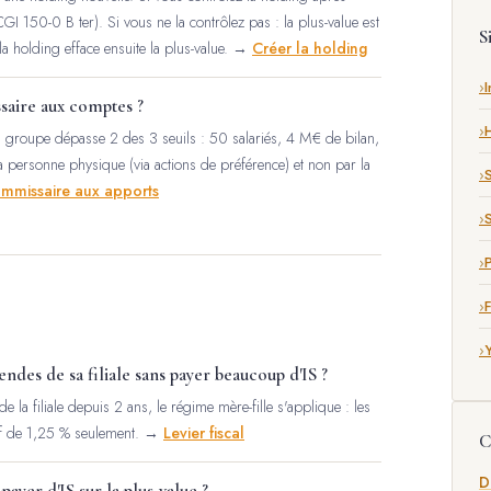
CGI 150-0 B ter). Si vous ne la contrôlez pas : la plus-value est
S
la holding efface ensuite la plus-value. →
Créer la holding
I
aire aux comptes ?
 du groupe dépasse 2 des 3 seuils : 50 salariés, 4 M€ de bilan,
a personne physique (via actions de préférence) et non par la
mmissaire aux apports
S
P
endes de sa filiale sans payer beaucoup d'IS ?
e la filiale depuis 2 ans, le régime mère-fille s'applique : les
tif de 1,25 % seulement. →
Levier fiscal
C
D
payer d'IS sur la plus-value ?