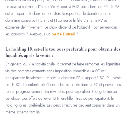
passive si elle vient d'être créée. Apport à H IS puis donation PP : la PV
est en report ; la donation transfère le report sur le donataire ; si le
donataire conserve H 5 ans et H conserve la fille 3 ans, la PV est
exonérée définitivement. Le choix dépend de l'objectif : conservez-vous
les pouvoirs ? Avez-vous un
pacte Dutreil
?
La holding IR est-elle toujours préférable pour obtenir des
liquidités après la vente ?
En général oui - la société civile IR permet de faire remonter les liquidités
via des comptes courants sans imposition immédiate (la SC est
transparente fiscalement). Après la donation PP + apport à SC IR + vente
par la SC, les enfants bénéficient des liquidités dans la SC et peuvent les
retirer progressivement. En revanche, pour capitaliser à long terme ou
bénéficier des effets de levier IS (mère-fille, titres de participation), la
holding IS est préférable. Les deux structures peuvent coexister dans un
même schéma familial.