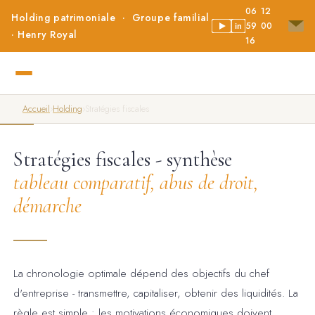
06 12
Holding patrimoniale · Groupe familial
59 00
in
· Henry Royal
16
Accueil
›
Holding
›
Stratégies fiscales
Stratégies fiscales - synthèse
tableau comparatif, abus de droit,
démarche
La chronologie optimale dépend des objectifs du chef
d'entreprise - transmettre, capitaliser, obtenir des liquidités. La
règle est simple : les motivations économiques doivent