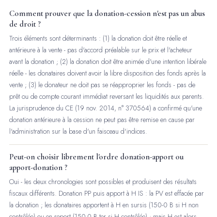
Comment prouver que la donation-cession n'est pas un abus
de droit ?
Trois éléments sont déterminants : (1) la donation doit être réelle et
antérieure à la vente - pas d'accord préalable sur le prix et l'acheteur
avant la donation ; (2) la donation doit être animée d'une intention libérale
réelle - les donataires doivent avoir la libre disposition des fonds après la
vente ; (3) le donateur ne doit pas se réapproprier les fonds - pas de
prêt ou de compte courant immédiat reversant les liquidités aux parents.
La jurisprudence du CE (19 nov. 2014, n° 370564) a confirmé qu'une
donation antérieure à la cession ne peut pas être remise en cause par
l'administration sur la base d'un faisceau d'indices.
Peut-on choisir librement l'ordre donation-apport ou
apport-donation ?
Oui - les deux chronologies sont possibles et produisent des résultats
fiscaux différents. Donation PP puis apport à H IS : la PV est effacée par
la donation ; les donataires apportent à H en sursis (150-0 B si H non
contrôlée) ou en report (150-0 B ter si H contrôlée) ; mais H est alors