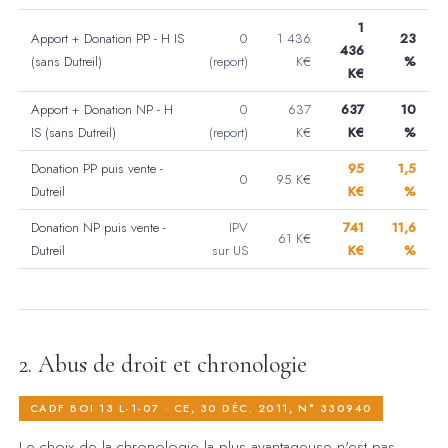
1
Apport + Donation PP - H IS
0
1 436
23
436
(sans Dutreil)
(report)
K€
%
K€
Apport + Donation NP - H
0
637
637
10
IS (sans Dutreil)
(report)
K€
K€
%
Donation PP puis vente -
95
1,5
0
95 K€
Dutreil
K€
%
Donation NP puis vente -
IPV
741
11,6
61 K€
Dutreil
sur US
K€
%
2. Abus de droit et chronologie
CADF BOI 13 L-1-07 · CE, 30 DÉC. 2011, N° 330940
Le choix de la chronologie la plus avantageuse n'est pas