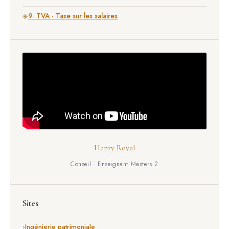
◈
9. TVA · Taxe sur les salaires
Henry Royal
Conseil · Enseignant Masters 2
Sites
Ingénierie patrimoniale