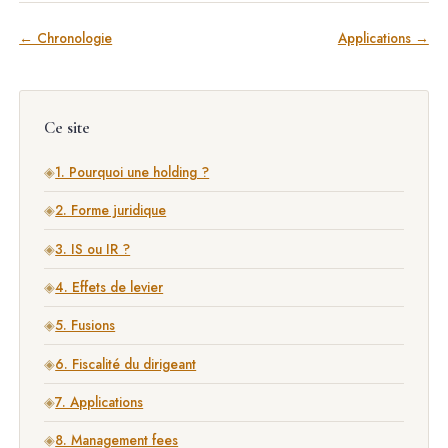
← Chronologie
Applications →
Ce site
◈
1. Pourquoi une holding ?
◈
2. Forme juridique
◈
3. IS ou IR ?
◈
4. Effets de levier
◈
5. Fusions
◈
6. Fiscalité du dirigeant
◈
7. Applications
◈
8. Management fees