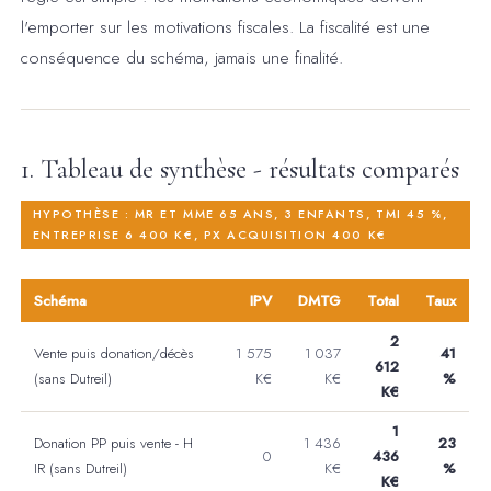
l'emporter sur les motivations fiscales. La fiscalité est une
conséquence du schéma, jamais une finalité.
1. Tableau de synthèse - résultats comparés
HYPOTHÈSE : MR ET MME 65 ANS, 3 ENFANTS, TMI 45 %,
ENTREPRISE 6 400 K€, PX ACQUISITION 400 K€
Schéma
IPV
DMTG
Total
Taux
2
Vente puis donation/décès
1 575
1 037
41
612
(sans Dutreil)
K€
K€
%
K€
1
Donation PP puis vente - H
1 436
23
0
436
IR (sans Dutreil)
K€
%
K€