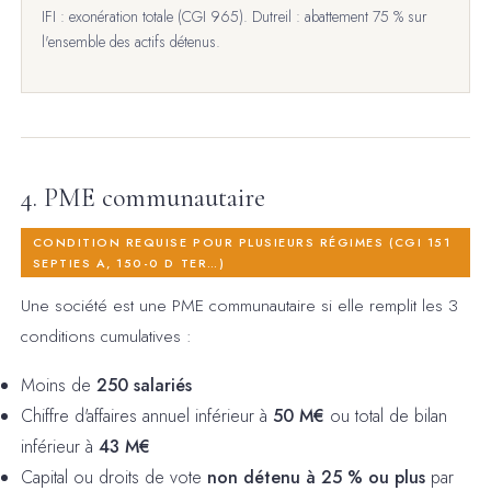
IFI : exonération totale (CGI 965). Dutreil : abattement 75 % sur
l'ensemble des actifs détenus.
4. PME communautaire
CONDITION REQUISE POUR PLUSIEURS RÉGIMES (CGI 151
SEPTIES A, 150-0 D TER…)
Une société est une PME communautaire si elle remplit les 3
conditions cumulatives :
Moins de
250 salariés
Chiffre d'affaires annuel inférieur à
50 M€
ou total de bilan
inférieur à
43 M€
Capital ou droits de vote
non détenu à 25 % ou plus
par