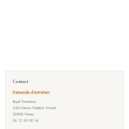
Holding patrimoniale
Pacte Dutreil
SAS - Statuts sur mesure
Société civile - Statuts sur mesure
Formations Royal Formation
YouTube
LinkedIn
Contact
Demande d'entretien
Royal Formation
250 chemin Frédéric Mistral
30900 Nîmes
06 12 59 00 16