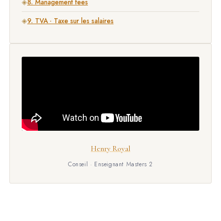
◈
8. Management fees
◈
9. TVA · Taxe sur les salaires
Henry Royal
Conseil · Enseignant Masters 2
Sites
Ingénierie patrimoniale