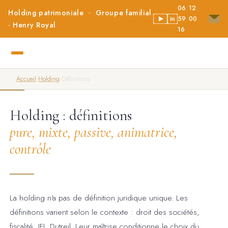
06 12
Holding patrimoniale · Groupe familial
59 00
in
· Henry Royal
16
Accueil
›
Holding
›
Définitions
Holding : définitions
pure, mixte, passive, animatrice,
contrôle
La holding n'a pas de définition juridique unique. Les
définitions varient selon le contexte : droit des sociétés,
fiscalité, IFI, Dutreil. Leur maîtrise conditionne le choix du