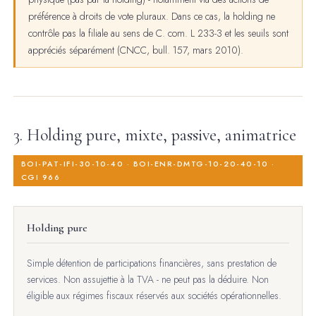
préférence à droits de vote pluraux. Dans ce cas, la holding ne
contrôle pas la filiale au sens de C. com. L 233-3 et les seuils sont
appréciés séparément (CNCC, bull. 157, mars 2010).
3. Holding pure, mixte, passive, animatrice
BOI-PAT-IFI-30-10-40 · BOI-ENR-DMTG-10-20-40-10 ·
CGI 966
Holding pure
Simple détention de participations financières, sans prestation de
services. Non assujettie à la TVA - ne peut pas la déduire. Non
éligible aux régimes fiscaux réservés aux sociétés opérationnelles.