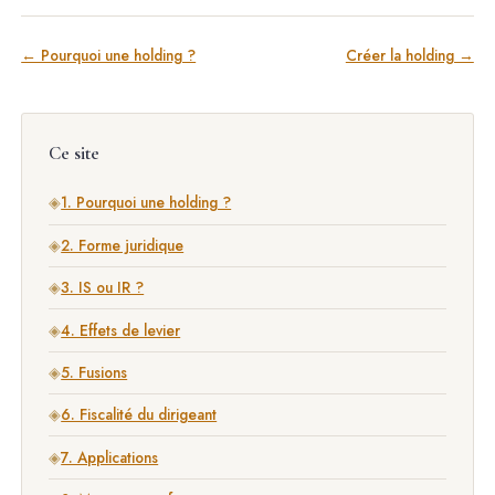
← Pourquoi une holding ?
Créer la holding →
Ce site
◈
1. Pourquoi une holding ?
◈
2. Forme juridique
◈
3. IS ou IR ?
◈
4. Effets de levier
◈
5. Fusions
◈
6. Fiscalité du dirigeant
◈
7. Applications