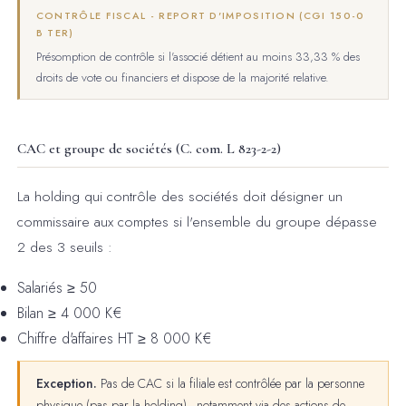
CONTRÔLE FISCAL - REPORT D'IMPOSITION (CGI 150-0
B TER)
Présomption de contrôle si l'associé détient au moins 33,33 % des
droits de vote ou financiers et dispose de la majorité relative.
CAC et groupe de sociétés (C. com. L 823-2-2)
La holding qui contrôle des sociétés doit désigner un
commissaire aux comptes si l'ensemble du groupe dépasse
2 des 3 seuils :
Salariés ≥ 50
Bilan ≥ 4 000 K€
Chiffre d'affaires HT ≥ 8 000 K€
Exception.
Pas de CAC si la filiale est contrôlée par la personne
physique (pas par la holding) - notamment via des actions de