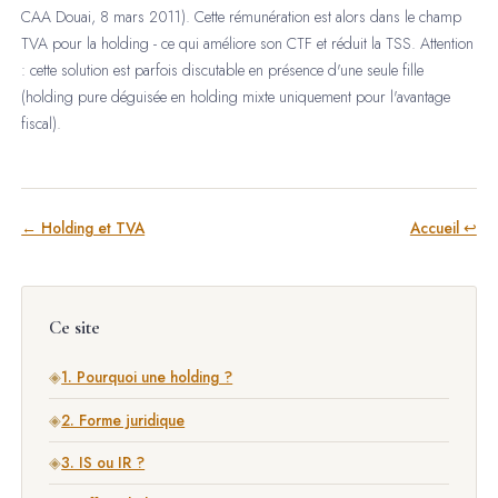
CAA Douai, 8 mars 2011). Cette rémunération est alors dans le champ
TVA pour la holding - ce qui améliore son CTF et réduit la TSS. Attention
: cette solution est parfois discutable en présence d'une seule fille
(holding pure déguisée en holding mixte uniquement pour l'avantage
fiscal).
← Holding et TVA
Accueil ↩
Ce site
◈
1. Pourquoi une holding ?
◈
2. Forme juridique
◈
3. IS ou IR ?