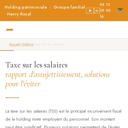
06 12
Holding patrimoniale · Groupe familial
59 00
in
· Henry Royal
16
Accueil
›
Holding
›
Taxe sur les salaires
Taxe sur les salaires
rapport d'assujettissement, solutions
pour l'éviter
La taxe sur les salaires (TSS) est le principal inconvénient fiscal
de la holding mixte employant du personnel. Son montant
peut être significatif. Plusieurs solutions permettent de l'éviter