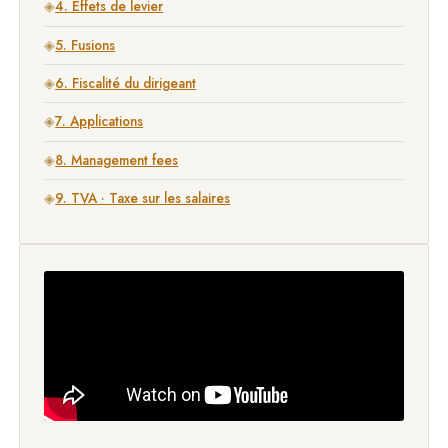
◈
4. Effets de levier
◈
5. Fusions
◈
6. Fiscalité du dirigeant
◈
7. Applications
◈
8. Management fees
◈
9. TVA · Taxe sur les salaires