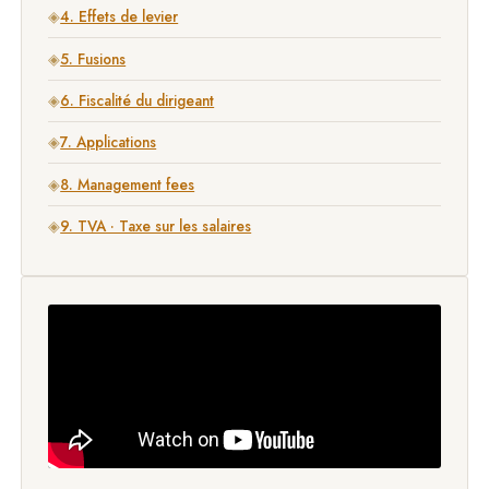
◈
4. Effets de levier
◈
5. Fusions
◈
6. Fiscalité du dirigeant
◈
7. Applications
◈
8. Management fees
◈
9. TVA · Taxe sur les salaires