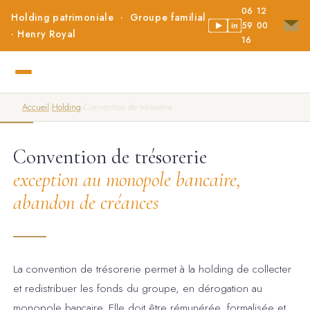
06 12
Holding patrimoniale · Groupe familial
59 00
in
· Henry Royal
16
Accueil
›
Holding
›
Convention de trésorerie
Convention de trésorerie
exception au monopole bancaire,
abandon de créances
La convention de trésorerie permet à la holding de collecter
et redistribuer les fonds du groupe, en dérogation au
monopole bancaire. Elle doit être rémunérée, formalisée et