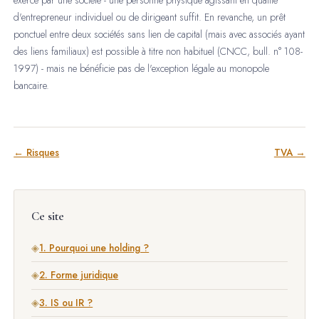
d'entrepreneur individuel ou de dirigeant suffit. En revanche, un prêt
ponctuel entre deux sociétés sans lien de capital (mais avec associés ayant
des liens familiaux) est possible à titre non habituel (CNCC, bull. n° 108-
1997) - mais ne bénéficie pas de l'exception légale au monopole
bancaire.
← Risques
TVA →
Ce site
◈
1. Pourquoi une holding ?
◈
2. Forme juridique
◈
3. IS ou IR ?